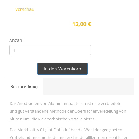
Vorschau
12,00 €
Anzahl
In den Warenkorb
Beschreibung
Das Anodisieren von Aluminiumbauteilen ist eine verbreitete
und gut verstandene Methode der Oberflächenveredelung von
Aluminium, die viele technische Vorteile bietet.
Das Merkblatt A 01 gibt Einblick über die Wahl der geeigneten
Vorbehandlungsmethode und erklärt detailliert den eigentlichen