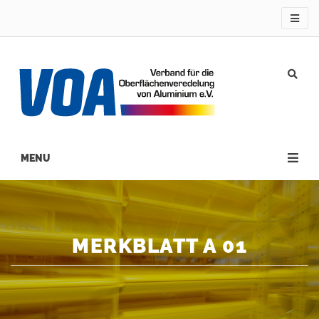
Direkt
zum
Inhalt
Main
navigation
MERKBLATT A 01