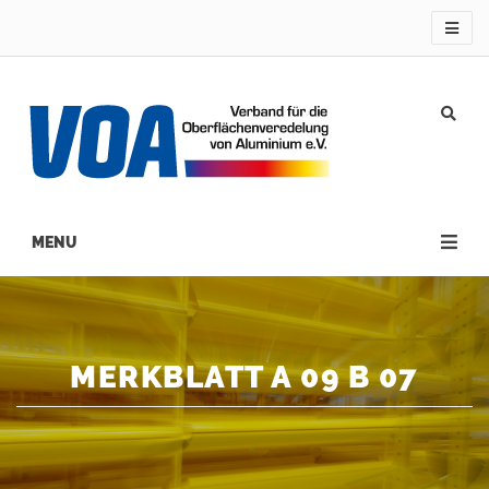
Direkt
zum
Inhalt
Main
navigation
MERKBLATT A 09 B 07