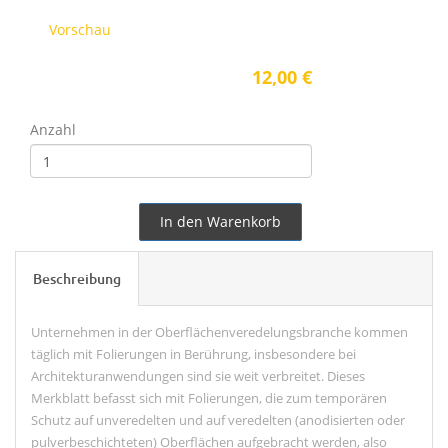
Vorschau
12,00 €
Anzahl
In den Warenkorb
Beschreibung
Unternehmen in der Oberflächenveredelungsbranche kommen
täglich mit Folierungen in Berührung, insbesondere bei
Architekturanwendungen sind sie weit verbreitet. Dieses
Merkblatt befasst sich mit Folierungen, die zum temporären
Schutz auf unveredelten und auf veredelten (anodisierten oder
pulverbeschichteten) Oberflächen aufgebracht werden, also