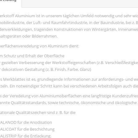
erkstoff Aluminium ist in unserem täglichen Umfeld notwendig und sehr wi
bilindustrie, der Luft- und Raumfahrtindustrie, in der Bauindustrie, bei z.
denverkleidungen, tragenden Konstruktionen von Wintergärten, Innenanw
altsgeräten oder Bilderrahmen.
berflächenveredelung von Aluminium dient:
m Schutz und Erhalt der Oberfläche
 gezielten Verbesserung der Werkstoffeigenschaften (z.B. Verschleißfestigkei
 dekorativen Gestaltung (z. B. Finish, Farbe, Glanz)
es Merkblattes ist es, grundlegende Informationen zur anforderungs- und 
teln. Ein notwendiger Schritt kann bei verschiedenen Arbeitsfolgen auch die
 der Veredelung von Aluminiumoberflächen eine langfristige Kundenzufriede
annte Qualitätsstandards, sowie technische, ökonomische und ökologische 
ationale Qualitätszeichen sind z. B. für die
ALANOD für die Anodisation
ALICOAT für die Beschichtung
ALISTRIP für die Entlackung.