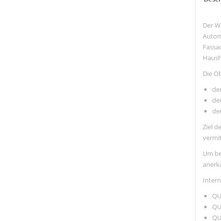
Der W
Automo
Fassa
Haush
Die O
de
der
der
Ziel d
vermit
Um bei
anerk
Intern
QU
QU
QU