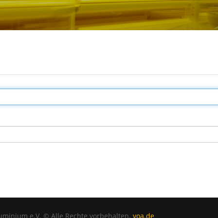
uminium e.V. © Alle Rechte vorbehalten.
voa.de