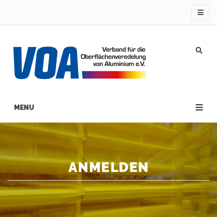
Direkt
zum
Inhalt
Main
navigation
ANMELDEN