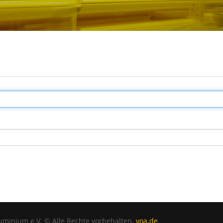
uminium e.V. © Alle Rechte vorbehalten.
voa.de