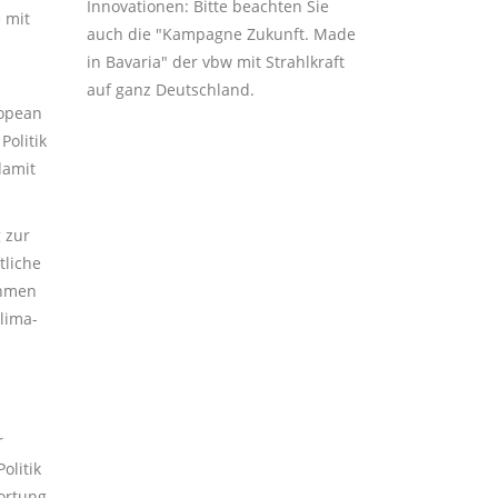
Innovationen: Bitte beachten Sie
 mit
auch die "Kampagne Zukunft. Made
in Bavaria" der vbw mit Strahlkraft
auf ganz Deutschland.
ropean
Politik
damit
 zur
tliche
ahmen
lima-
r
olitik
ortung,