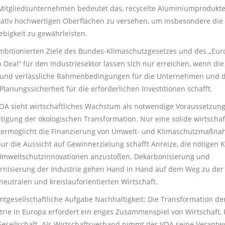
itgliedsunternehmen bedeutet das, recycelte Aluminiumprodukte
tativ hochwertigen Oberflächen zu versehen, um insbesondere die
ebigkeit zu gewährleisten.
mbitionierten Ziele des Bundes-Klimaschutzgesetzes und des „Eu
 Deal“ für den Industriesektor lassen sich nur erreichen, wenn die 
 und verlässliche Rahmenbedingungen für die Unternehmen und 
Planungssicherheit für die erforderlichen Investitionen schafft.
OA sieht wirtschaftliches Wachstum als notwendige Voraussetzung
tigung der ökologischen Transformation. Nur eine solide wirtschaf
 ermöglicht die Finanzierung von Umwelt- und Klimaschutzmaßn
ur die Aussicht auf Gewinnerzielung schafft Anreize, die nötigen K
mweltschutzinnovationen anzustoßen.
Dekarbonisierung und
nisierung der Industrie gehen Hand in Hand auf dem Weg zu der
neutralen und kreislauforientierten Wirtschaft.
tgesellschaftliche Aufgabe Nachhaltigkeit: Die Transformation de
trie in Europa erfordert ein enges Zusammenspiel von Wirtschaft, P
esellschaft. Als Wirtschaftsverband nimmt der VOA seine Verantw