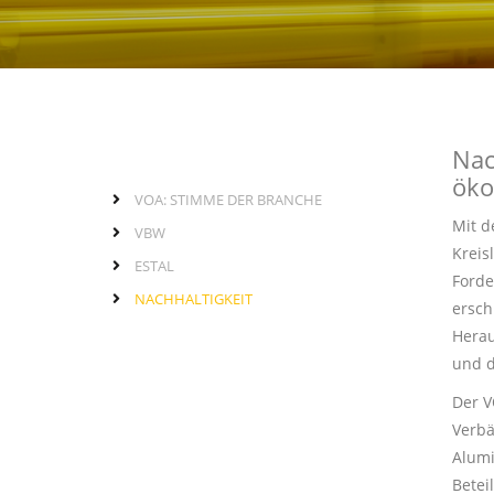
Nac
öko
VOA: STIMME DER BRANCHE
Seitenleiste
normale
Mit d
VBW
Seite
Kreis
ESTAL
Forde
NACHHALTIGKEIT
ersch
Herau
und d
Der V
Verbä
Alumi
Betei