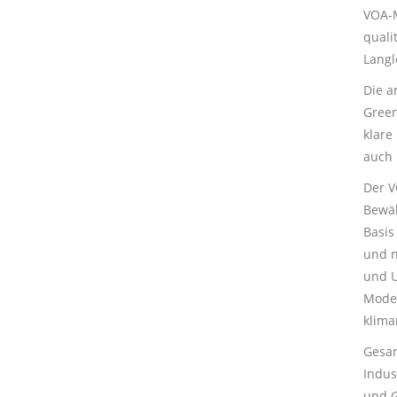
VOA-M
quali
Langl
Die
a
Green
klare
auch 
Der V
Bewäl
Basis
und n
und U
Moder
klima
Gesam
Indus
und G