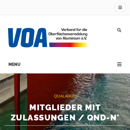
Direkt
zum
Inhalt
Main
navigation
QUALANOD
MITGLIEDER MIT
ZULASSUNGEN / QND-N°