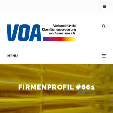
Direkt
zum
Inhalt
Main
navigation
FIRMENPROFIL #661