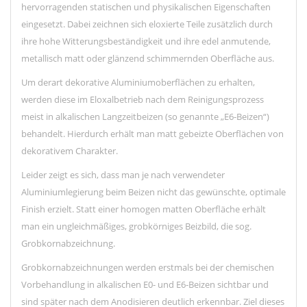
hervorragenden statischen und physikalischen Eigenschaften
eingesetzt. Dabei zeichnen sich
elo
xierte
Teile
zusätzlich durch
ihre hohe Witterungsbeständigkeit und ihre edel anmutende,
metallisch matt oder glänzend schimmernden Oberfläche aus.
Um derart dekorative Aluminiumoberflächen zu erhalten,
werden diese im Eloxalbetrieb nach
dem
Reinigungsprozess
meist in alkalischen Langzeitbeizen (so genannte „E6-Beizen“)
behandelt.
Hier
durch erhält man matt gebeizte Oberflächen von
dekorativem Charakter.
Leider zeigt es sich, dass man je nach verwendeter
Aluminiumlegierung beim Beizen nicht das gewünschte, optimale
Finish erzielt. Statt einer homogen matten Oberfläche erhält
man ein ungleichmäßiges, grobkörniges Beizbild, die sog.
Grobkornabzeichnung.
Grobkornabzeichnungen werden erstmals bei der chemischen
Vorbehandlung in alkalischen E0- und E6-Beizen sichtbar und
sind später nach dem Anodisieren deutlich
erkennbar.
Ziel dieses