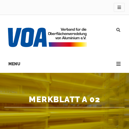
Direkt
zum
Inhalt
Main
navigation
MERKBLATT A 02