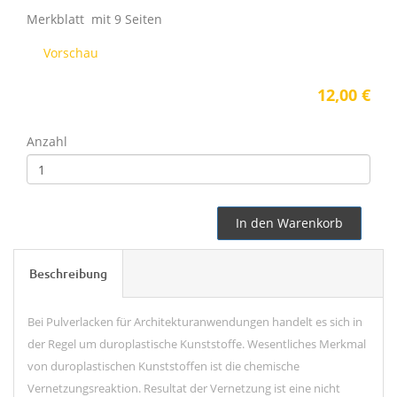
Merkblatt mit 9 Seiten
Vorschau
12,00 €
Anzahl
In den Warenkorb
Beschreibung
Bei Pulverlacken für Architekturanwendungen handelt es sich in
der Regel um duroplastische Kunststoffe. Wesentliches Merkmal
von duroplastischen Kunststoffen ist die chemische
Vernetzungsreaktion. Resultat der
Vernetzung
ist eine nicht