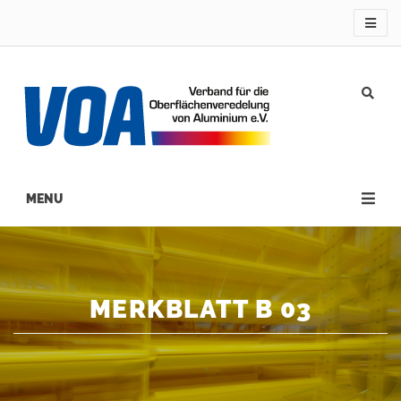
Direkt
zum
Inhalt
Main
navigation
MERKBLATT B 03