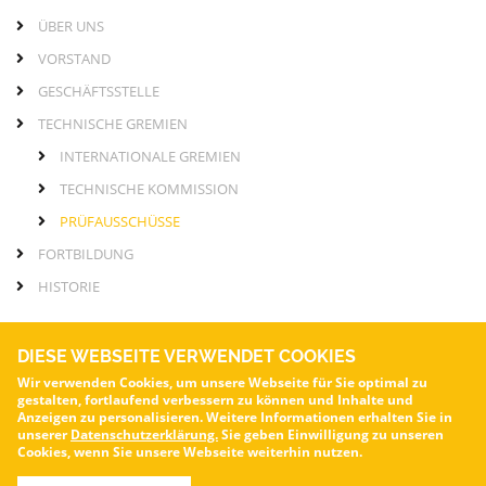
ÜBER UNS
VORSTAND
GESCHÄFTSSTELLE
TECHNISCHE GREMIEN
INTERNATIONALE GREMIEN
TECHNISCHE KOMMISSION
PRÜFAUSSCHÜSSE
FORTBILDUNG
HISTORIE
DIESE WEBSEITE VERWENDET COOKIES
Wir verwenden Cookies, um unsere Webseite für Sie optimal zu
gestalten, fortlaufend verbessern zu können und Inhalte und
VOA – Verband für die Oberflächenveredelung von Aluminium e.V.
Anzeigen zu personalisieren. Weitere Informationen erhalten Sie in
© Alle Rechte vorbehalten.
unserer
Datenschutzerklärung.
voa.de
Sie geben Einwilligung zu unseren
Cookies, wenn Sie unsere Webseite weiterhin nutzen.
Kontakt
-
Impressum
-
Datenschutzerklärung