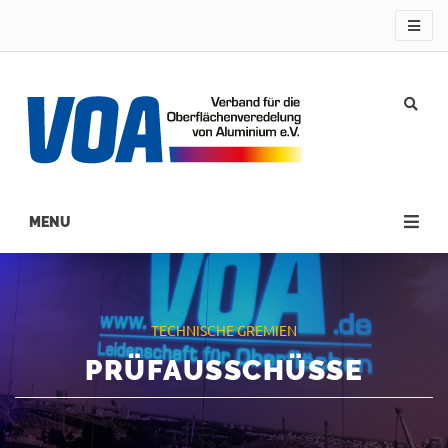
Direkt
zum
Inhalt
Main
navigation
TECHNISCHE GREMIEN
PRÜFAUSSCHÜSSE