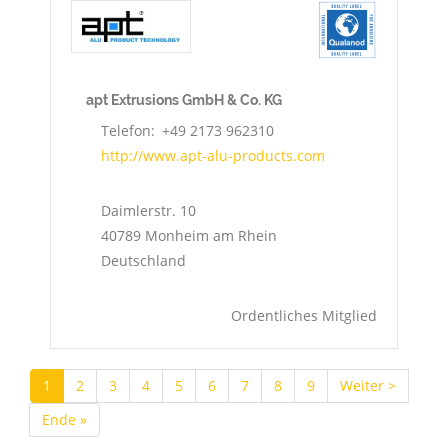
apt Extrusions GmbH & Co. KG
Telefon
+49 2173 962310
http://www.apt-alu-products.com
Daimlerstr. 10
40789
Monheim am Rhein
Deutschland
Ordentliches Mitglied
Aktuelle
1
Seite
2
Seite
3
Seite
4
Seite
5
Seite
6
Seite
7
Seite
8
Seite
9
Nächste
Weiter >
Seitennummerierung
Seite
Seite
Letzte
Ende »
Seite