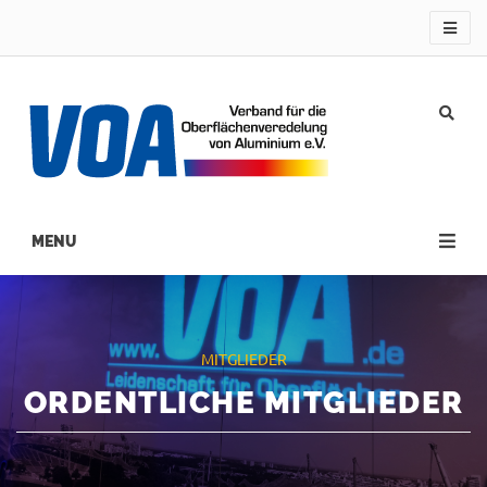
Direkt
zum
Inhalt
Main
navigation
MITGLIEDER
ORDENTLICHE MITGLIEDER