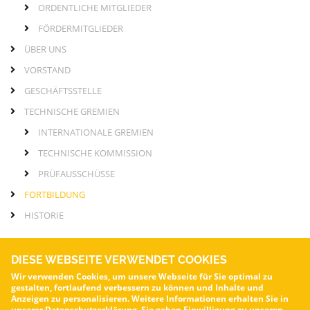
ORDENTLICHE MITGLIEDER
Seite
FÖRDERMITGLIEDER
ÜBER UNS
VORSTAND
GESCHÄFTSSTELLE
TECHNISCHE GREMIEN
INTERNATIONALE GREMIEN
TECHNISCHE KOMMISSION
PRÜFAUSSCHÜSSE
FORTBILDUNG
HISTORIE
DIESE WEBSEITE VERWENDET COOKIES
Wir verwenden Cookies, um unsere Webseite für Sie optimal zu
gestalten, fortlaufend verbessern zu können und Inhalte und
VOA – Verband für die Oberflächenveredelung von Aluminium e.V.
Anzeigen zu personalisieren. Weitere Informationen erhalten Sie in
unserer
Datenschutzerklärung.
Sie geben Einwilligung zu unseren