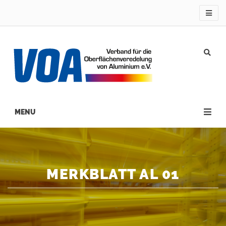
Direkt
zum
Inhalt
Main
navigation
MERKBLATT AL 01