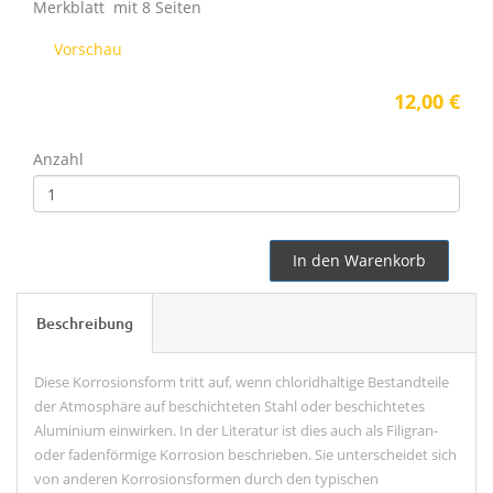
Merkblatt mit 8 Seiten
Vorschau
12,00 €
Anzahl
In den Warenkorb
Beschreibung
Diese Korrosionsform tritt auf, wenn chloridhaltige Bestandteile
der Atmosphäre auf beschichteten Stahl oder beschichtetes
Aluminium einwirken. In der Literatur ist dies auch als Filigran-
oder fadenförmige Korrosion beschrieben. Sie unterscheidet sich
von anderen Korrosionsformen durch den typischen