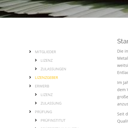
Sta
Die i
MITGLIEDER
Links
Hauptmenü
Metal
LIZENZ
weits
ZULASSUNGEN
Entla
LIZENZGEBER
Im Ja
ERWERB
dem V
LIZENZ
große
ZULASSUNG
anzus
PRÜFUNG
Seit 
PRÜFINSTITUT
Quali