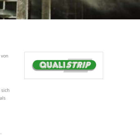
 von
 sich
als
.