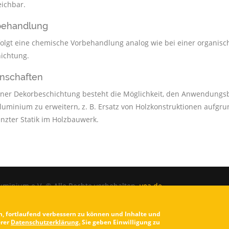
eichbar.
behandlung
folgt eine chemische Vorbehandlung analog wie bei einer organisc
ichtung.
nschaften
iner Dekorbeschichtung besteht die Möglichkeit, den Anwendungs
luminium zu erweitern, z. B. Ersatz von Holzkonstruktionen aufgru
nzter Statik im Holzbauwerk.
uminium e.V. © Alle Rechte vorbehalten.
voa.de
n, fortlaufend verbessern zu können und Inhalte und
erer
Datenschutzerklärung.
Sie geben Einwilligung zu