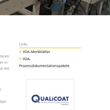
Links
VOA-Merkblätter
rteren
VOA-
er in
Prozessdokumentationspakete
se mit
m
iten