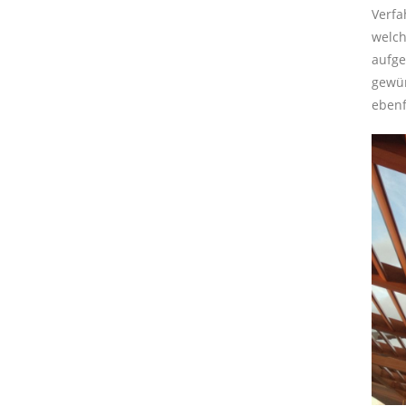
Verfa
welch
aufge
gewün
ebenf