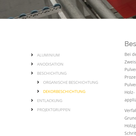
Bes
Bei d
ALUMINIUM
Seitenleiste
normale
Zweis
ANODISATION
Seite
Pulve
BESCHICHTUNG
Proze
ORGANISCHE BESCHICHTUNG
Pulve
DEKORBESCHICHTUNG
Holz-
appli
ENTLACKUNG
PROJEKTGRUPPEN
Verfa
Grund
Holzg
Schri