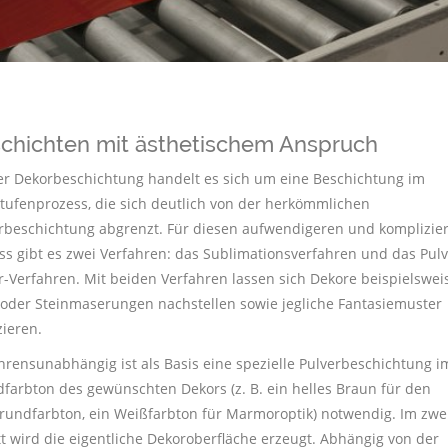
chichten mit ästhetischem Anspruch
er Dekorbeschichtung handelt es sich um eine Beschichtung im
tufenprozess, die sich deutlich von der herkömmlichen
rbeschichtung abgrenzt. Für diesen aufwendigeren und komplizie
ss gibt es zwei Verfahren: das Sublimationsverfahren und das Pulv
r-Verfahren. Mit beiden Verfahren lassen sich Dekore beispielswei
 oder Steinmaserungen nachstellen sowie jegliche Fantasiemuster
zieren.
hrensunabhängig ist als Basis eine spezielle Pulverbeschichtung i
farbton des gewünschten Dekors (z. B. ein helles Braun für den
rundfarbton, ein Weißfarbton für Marmoroptik) notwendig. Im zwe
tt wird die eigentliche Dekoroberfläche erzeugt. Abhängig von der