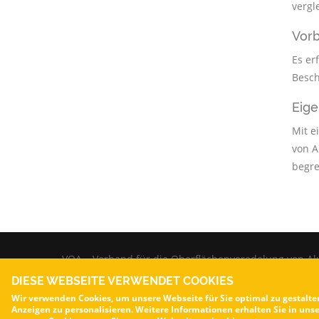
vergl
Vor
Es er
Besch
Eige
Mit e
von A
begre
VOA – Verband für die Oberflächenveredelung von Al
Kontakt
-
Impressum
-
Datenschutzerklärung
DIESE WEBSEITE VERWENDET COOKIES
Wir verwenden Cookies, um unsere Webseite für Sie optimal zu gestalte
Anzeigen zu personalisieren. Weitere Informationen erhalten Sie in uns