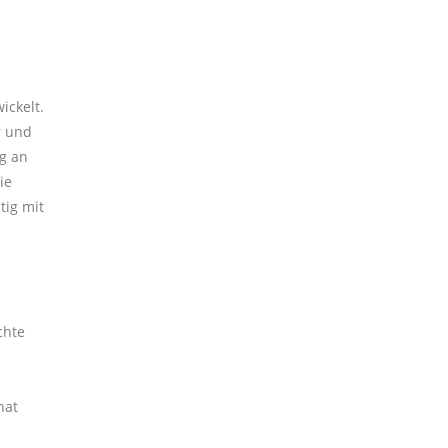
ickelt.
r und
g an
ie
tig mit
chte
hat