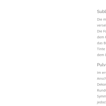
Subl
Die m
verse
Die F
dem F
das B
Tinte
dem D
Pulv
Im er
Ansch
Dekor
Rundu
Symme
jedoc