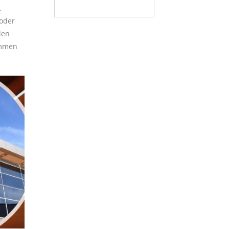
,
 oder
den
immen