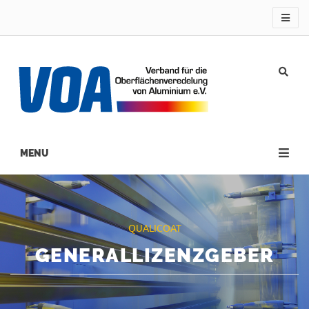
Direkt
zum
Inhalt
Main
navigation
QUALICOAT
GENERALLIZENZGEBER