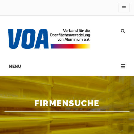
Direkt
zum
Inhalt
Main
navigation
FIRMENSUCHE