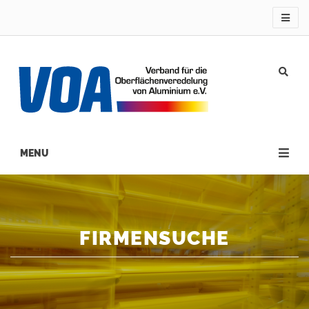
Direkt
zum
Inhalt
Main
navigation
FIRMENSUCHE