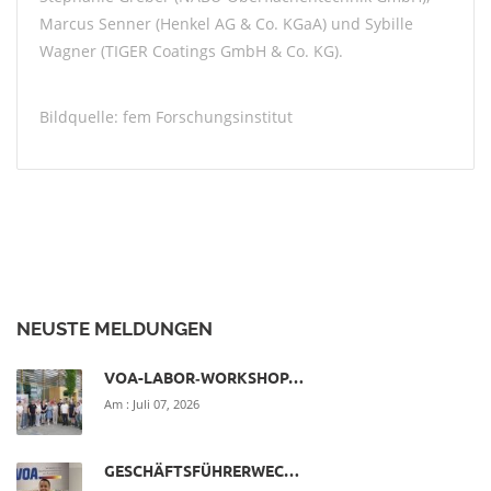
Marcus Senner (Henkel AG & Co. KGaA) und Sybille
Wagner (TIGER Coatings GmbH & Co. KG).
Bildquelle: fem Forschungsinstitut
NEUSTE MELDUNGEN
VOA-LABOR‑WORKSHOP…
Am :
Juli 07, 2026
GESCHÄFTSFÜHRERWEC…