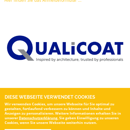
Hier finden Sie das Anmeldeformular ...
DIESE WEBSEITE VERWENDET COOKIES
Wir verwenden Cookies, um unsere Webseite für Sie optimal zu
gestalten, fortlaufend verbessern zu können und Inhalte und
VOA – Verband für die Oberflächenveredelung von Aluminium e.V.
Anzeigen zu personalisieren. Weitere Informationen erhalten Sie in
© Alle Rechte vorbehalten.
unserer
Datenschutzerklärung.
voa.de
Sie geben Einwilligung zu unseren
Cookies, wenn Sie unsere Webseite weiterhin nutzen.
Kontakt
-
Impressum
-
Datenschutzerklärung