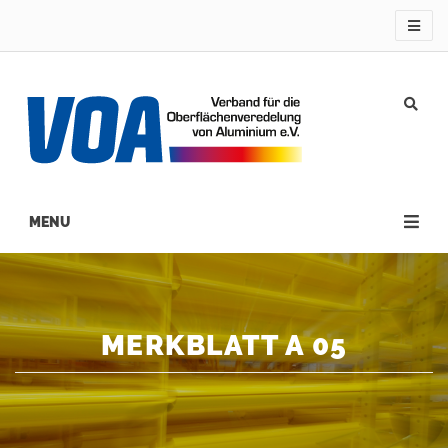
Direkt
zum
Inhalt
Main
navigation
MERKBLATT A 05