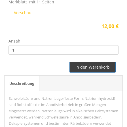
Merkblatt mit 11 Seiten
Vorschau
12,00 €
Anzahl
In den Warenkorb
Beschreibung
Schwefelsäure und Natronlauge (feste Form: Natriumhydroxid)
sind Rohstoffe, die im Anodisierbetrieb in großen Mengen
eingesetzt werden. Natronlauge wird in alkalischen Beizsystemen
verwendet, während Schwefelsäure in Anodisierbädern,
Dekapiersystemen und bestimmten Färbebädern verwendet