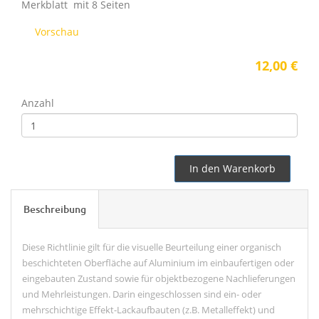
Merkblatt mit 8 Seiten
Vorschau
12,00 €
Anzahl
In den Warenkorb
Beschreibung
Diese Richtlinie gilt für die visuelle Beurteilung einer organisch
beschichteten Oberfläche auf Aluminium im einbaufertigen oder
eingebauten Zustand sowie für objektbezogene Nachlieferungen
und Mehrleistungen. Darin eingeschlossen sind ein- oder
mehrschichtige Effekt-Lackaufbauten (z.B. Metalleffekt) und