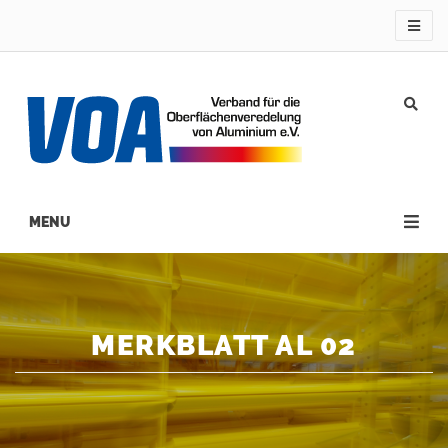
Direkt
zum
Inhalt
Main
navigation
MERKBLATT AL 02