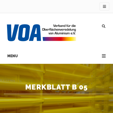
Direkt
zum
Inhalt
Main
navigation
MERKBLATT B 05