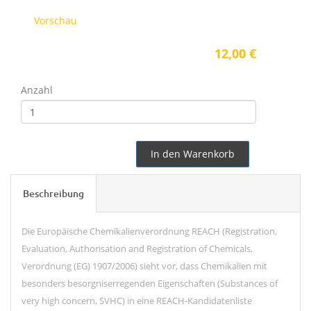
Vorschau
12,00 €
Anzahl
In den Warenkorb
Beschreibung
Die Europäische Chemikalienverordnung REACH (Registration,
Evaluation, Authorisation and
Re
gistration of Chemicals,
Verordnung (EG) 1907/2006) sieht
vor,
dass Chemikalien mit
besonders besorgniserregenden Eigenschaften (Substances of
very high concern, SVHC) in eine REACH-Kandidatenliste