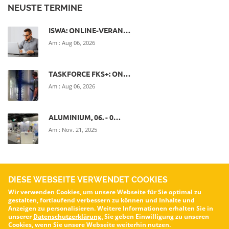
NEUSTE TERMINE
ISWA: ONLINE-VERAN…
Am :
Aug 06, 2026
TASKFORCE FKS+: ON…
Am :
Aug 06, 2026
ALUMINIUM, 06. - 0…
Am :
Nov. 21, 2025
DIESE WEBSEITE VERWENDET COOKIES
Wir verwenden Cookies, um unsere Webseite für Sie optimal zu
gestalten, fortlaufend verbessern zu können und Inhalte und
VOA – Verband für die Oberflächenveredelung von Aluminium e.V.
Anzeigen zu personalisieren. Weitere Informationen erhalten Sie in
unserer
Datenschutzerklärung.
Sie geben Einwilligung zu unseren
© Alle Rechte vorbehalten.
voa.de
Cookies, wenn Sie unsere Webseite weiterhin nutzen.