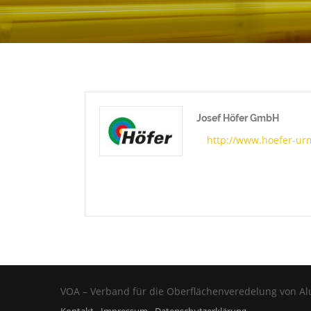
Josef Höfer GmbH
http://www.hoefer-ur
VOA – Verband für die Oberflächenveredelung von Al