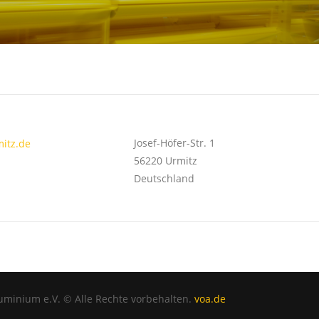
Josef-Höfer-Str. 1
mitz.de
56220
Urmitz
Deutschland
uminium e.V. © Alle Rechte vorbehalten.
voa.de