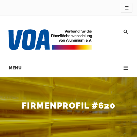
Direkt
zum
Inhalt
Main
navigation
FIRMENPROFIL #620