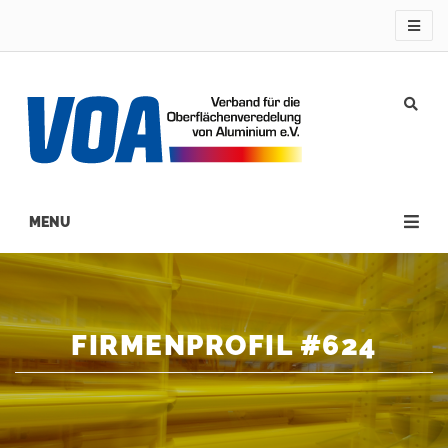
Direkt
zum
Inhalt
Main
navigation
FIRMENPROFIL #624