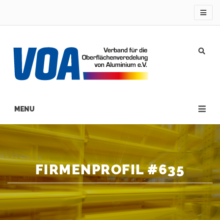
Direkt
zum
Inhalt
Main
navigation
FIRMENPROFIL #635