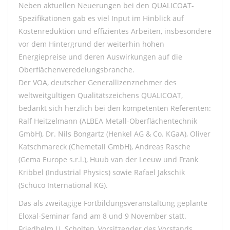
Neben aktuellen Neuerungen bei den QUALICOAT-
Spezifikationen gab es viel Input im Hinblick auf
Kostenreduktion und effizientes Arbeiten, insbesondere
vor dem Hintergrund der weiterhin hohen
Energiepreise und deren Auswirkungen auf die
Oberflächenveredelungsbranche.
Der VOA, deutscher Generallizenznehmer des
weltweitgültigen Qualitätszeichens QUALICOAT,
bedankt sich herzlich bei den kompetenten Referenten:
Ralf Heitzelmann (ALBEA Metall-Oberflächentechnik
GmbH), Dr. Nils Bongartz (Henkel AG & Co. KGaA), Oliver
Katschmareck (Chemetall GmbH), Andreas Rasche
(Gema Europe s.r.l.), Huub van der Leeuw und Frank
Kribbel (Industrial Physics) sowie Rafael Jakschik
(Schüco International KG).
Das als zweitägige Fortbildungsveranstaltung geplante
Eloxal-Seminar fand am 8 und 9 November statt.
Friedhelm U. Scholten, Vorsitzender des Vorstands,